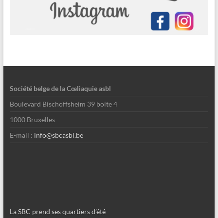
Société belge de la Cœliaquie asbl
Boulevard Bischoffsheim 39 boite 4
1000 Bruxelles
E-mail :
info@sbcasbl.be
La SBC prend ses quartiers d’été