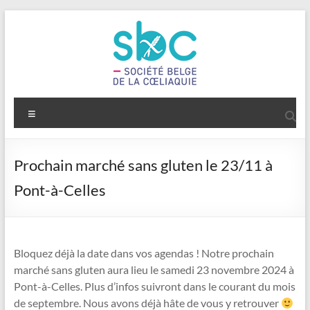
Aller
au
contenu
Vivre
Menu
sans
gluten
Prochain marché sans gluten le 23/11 à
Société
Pont-à-Celles
belge
de
la
Cœliaquie
Bloquez déjà la date dans vos agendas ! Notre prochain
asbl
marché sans gluten aura lieu le samedi 23 novembre 2024 à
Pont-à-Celles. Plus d’infos suivront dans le courant du mois
de septembre. Nous avons déjà hâte de vous y retrouver