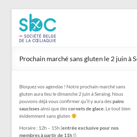
Aller
au
Vivre
contenu
sans
gluten
Société
Prochain marché sans gluten le 2 juin à 
belge
de
la
Cœliaquie
Bloquez vos agendas ! Notre prochain marché sans
asbl
gluten aura lieu le dimanche 2 juin à Seraing. Nous
pouvons déjà vous confirmer qu’il y aura des
pains
saucisses
ainsi que des
cornets de glace
. Le tout bien
évidemment sans gluten
Horaire : 12h – 15h (
entrée exclusive pour nos
membres à partir de 11h !
)