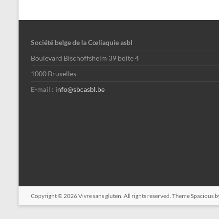
Société belge de la Cœliaquie asbl
Boulevard Bischoffsheim 39 boite 4
1000 Bruxelles
E-mail :
info@sbcasbl.be
Copyright © 2026
Vivre sans gluten
. All rights reserved. Theme
Spacious
b