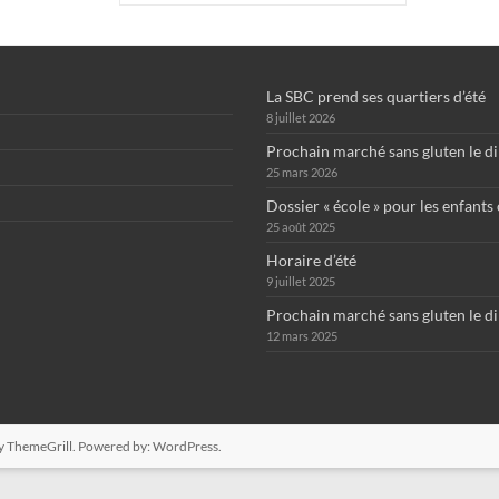
La SBC prend ses quartiers d’été
8 juillet 2026
Prochain marché sans gluten le d
25 mars 2026
Dossier « école » pour les enfants
25 août 2025
Horaire d’été
9 juillet 2025
Prochain marché sans gluten le d
12 mars 2025
y ThemeGrill. Powered by:
WordPress
.