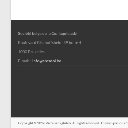
Société belge de la Cœliaquie asbl
Boulevard Bischoffsheim 39 boite 4
1000 Bruxelles
E-mail :
info@sbcasbl.be
Copyright © 2026
Vivre sans gluten
. All rights reserved. Theme
Spacious
b