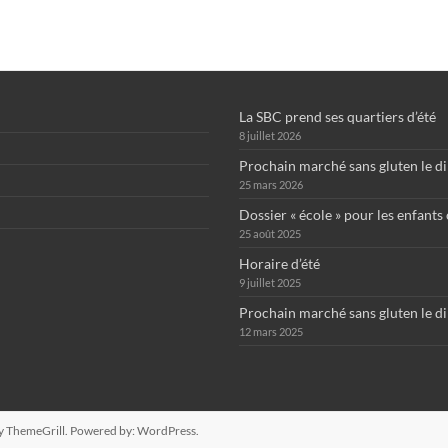
La SBC prend ses quartiers d’été
8 juillet 2026
Prochain marché sans gluten le d
25 mars 2026
Dossier « école » pour les enfants
25 août 2025
Horaire d’été
9 juillet 2025
Prochain marché sans gluten le d
12 mars 2025
y ThemeGrill. Powered by:
WordPress
.