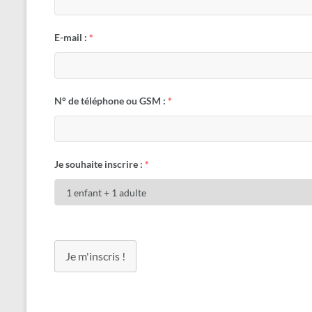
E-mail :
*
N° de téléphone ou GSM :
*
Je souhaite inscrire :
*
Je m'inscris !