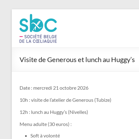
Aller
au
Vivre
contenu
sans
gluten
Société
Visite de Generous et lunch au Huggy’s
belge
de
la
Cœliaquie
Date : mercredi 21 octobre 2026
asbl
10h : visite de l’atelier de Generous (Tubize)
12h : lunch au Huggy’s (Nivelles)
Menu adulte (30 euros) :
Soft à volonté